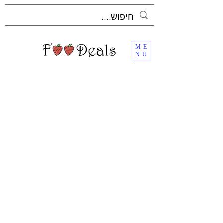
ME
NU