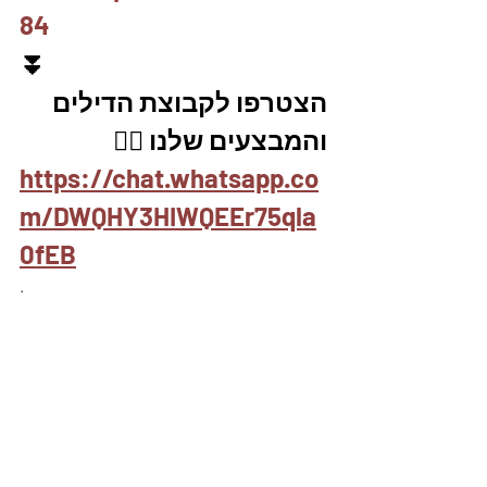
84
⏬
הצטרפו לקבוצת הדילים 
והמבצעים שלנו 👇🏽
https://chat.whatsapp.co
m/DWQHY3HIWQEEr75qla
0fEB
.