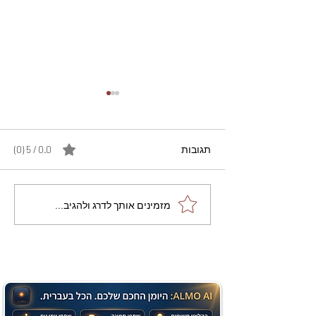
תגובות
0.0 / 5 ‏(0)
מתכון מנצח עוגת מייפל
מזמינים אותך לדרג ולהגיב...
שוקולד בחושה וקלה - זיוה
כהן