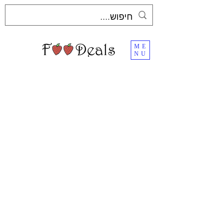
ME
NU