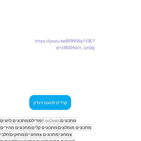
https://youtu.be/6f9fKWqYV9E?
si=c9N0Hox1r_Iynlzq
קרדיט לנועם זיגדון
מתכונים
FooDeals
פודילס
מתכונים לחגים
מתכונים מומלצים
מתכונים קלים
מתכונים מהירים
צמחוני
מתכונים צמחוניים
מתוקים
חלבי