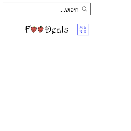
ME
NU