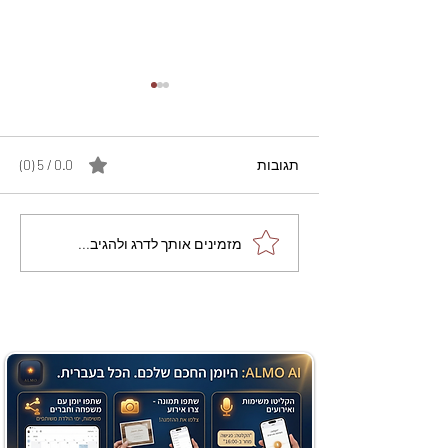
תגובות
0.0 / 5 ‏(0)
מתכון מנצח עוגת מייפל
מזמינים אותך לדרג ולהגיב...
שוקולד בחושה וקלה - זיוה
כהן