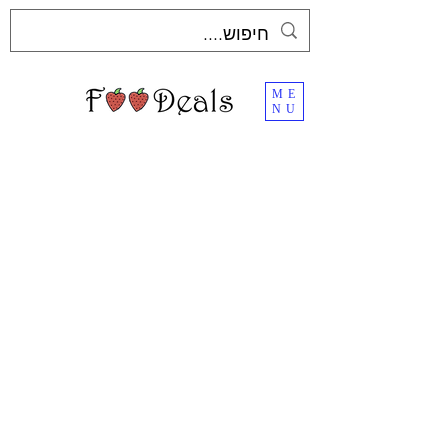
ME
NU