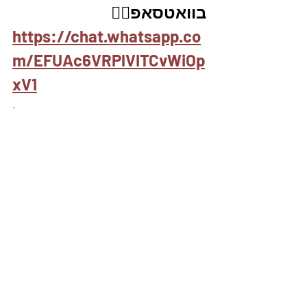
בוואטסאפ👇🏽
https://chat.whatsapp.co
m/EFUAc6VRPlVITCvWiOp
xV1
.