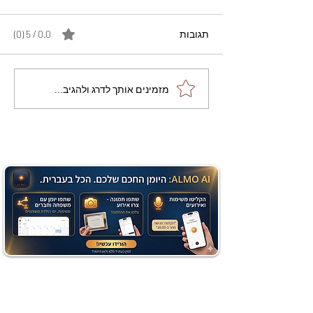
תגובות
0.0 / 5 ‏(0)
מתכון מנצח עוגת מייפל
מזמינים אותך לדרג ולהגיב...
שוקולד בחושה וקלה - זיוה
כהן