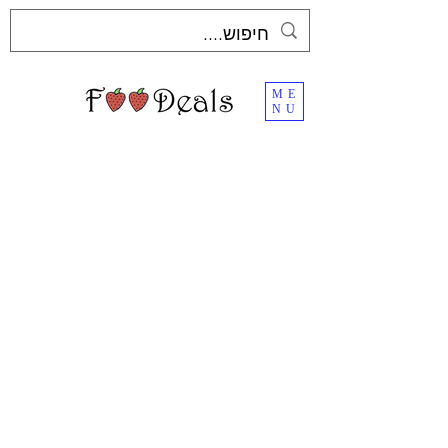
ME
NU