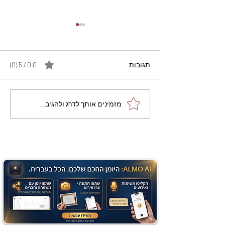
תגובות
0.0 / 5 ‏(0)
מתכון מנצח עוגת מייפל
מזמינים אותך לדרג ולהגיב...
שוקולד בחושה וקלה - זיוה
כהן