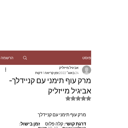
הרשמה
פוסט
אביגיל מייזליק
24 באוג׳ 2022
זמן קריאה 1 דקות
מרק עוף תימני עם קניידלך-
אביגיל מייזליק
דירוג של NaN מתוך 5 כוכבים
מרק עוף תימני עם קניידלך
דרגת קושי:
 קלה פלוס      
זמן בישול: