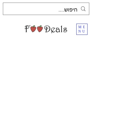
ME
NU