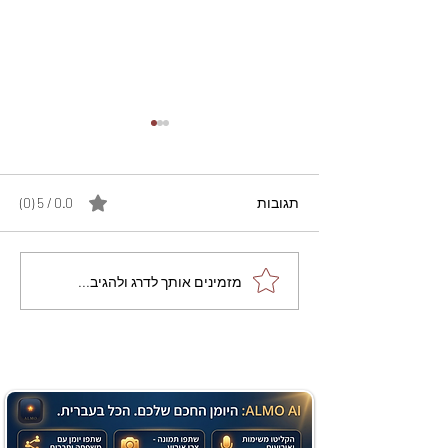
תגובות
0.0 / 5 ‏(0)
מתכון מנצח עוגת מייפל
מזמינים אותך לדרג ולהגיב...
שוקולד בחושה וקלה - זיוה
כהן