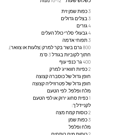
כשלוש שעות     10-12 מנות
3 כפות שמן זית
3 בצלים גדולים
4 גזרים
4 גבעולי סלרי כולל העלים
3 תפוחי אדמה
800 גרם בשר בקר למרק (צלעות או צוואר), 
חתוך לקוביות בגודל 3 ס”מ
400 גר’ כנפי עוף
2 כפיות חוואייג’ למרק
חופן גדול של כוסברה קצוצה
חופן גדול של פטרוזיליה קצוצה
מלח ופלפל, לפי הטעם
1 כפית סחוג ירוק או לפי הטעם
לקניידל’ך:
2 כוסות קמח מצה
3 כפות שמן
מלח ופלפל
2 כוסות מים רותחים