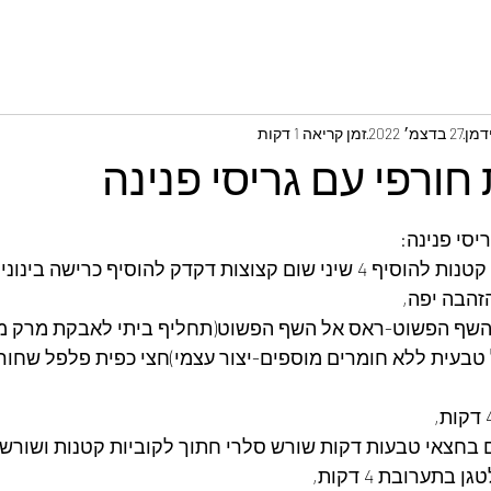
דמן
27 בדצמ׳ 2022
זמן קריאה 1 דקות
חורפי עם גריסי פנינה
יסי פנינה:
לטגן 2 בצלים בקוביות קטנות להוסיף 4 שיני שום קצוצות דקדק להוסיף כר
זהבה יפה,
 השף הפשוט-ראס אל השף הפשוט(תחליף ביתי לאבקת מרק מ
טבעית ללא חומרים מוספים-יצור עצמי)חצי כפית פלפל שחור 
 חתוכים בחצאי טבעות דקות שורש סלרי חתוך לקוביות קטנות ושורש 
בתערובת 4 דקות,