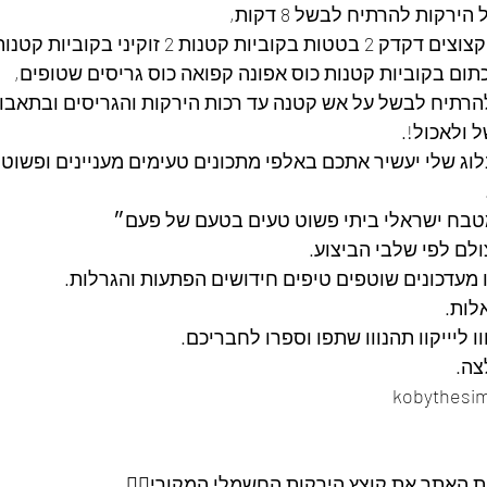
להוסיף 4 גבעולי סלרי קצוצים דקדק 2 בטטות בקוביות קטנות
תום בקוביות קטנות כוס אפונה קפואה כוס גריסים שטופים,
הרתיח לבשל על אש קטנה עד רכות הירקות והגריסים ובתאבון
ל ולאכול!.
לוג שלי יעשיר אתכם באלפי מתכונים טעימים מעניינים ופשוט
בח ישראלי ביתי פשוט טעים בטעם של פעם״
ולם לפי שלבי הביצוע.
נו מעדכונים שוטפים טיפים חידושים הפתעות והגרלות.
לות.
ו ליייקוו תהנווו שתפו וספרו לחבריכם. 
ה. 
ות האתר את קוצץ הירקות החשמלי המקורי👇🏽