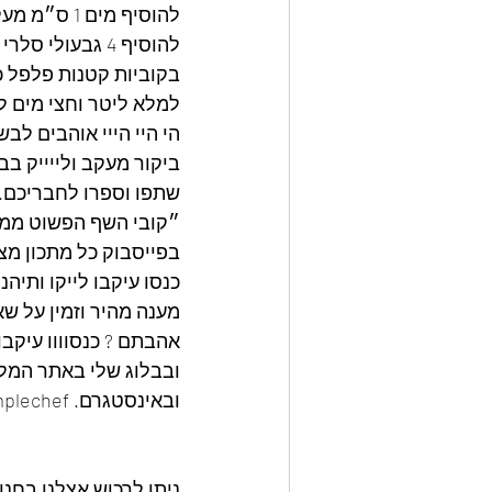
להוסיף מים 1 ס״מ מעל הירקות להרתיח לבשל 8 דקות,
בקוביות קטנות פלפל כ
למלא ליטר וחצי מים ל
הי היי הייי אוהבים לבש
ביקור מעקב ולייייק בב
שתפו וספרו לחבריכם.
״קובי השף הפשוט ממט
בפייסבוק כל מתכון מצ
כנסו עיקבו לייקו ותיה
מענה מהיר וזמין על שא
אהבתם ? כנסוווו עיקבוו
ובבלוג שלי באתר המלצ
ובאינסטגרם. kobythesimplechef
ניתן לרכוש אצלנו בחנ