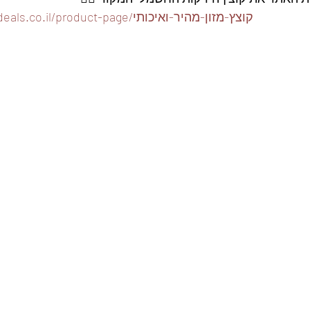
https://www.foodeals.co.il/product-page/קוצץ-מזון-מהיר-ואיכותי