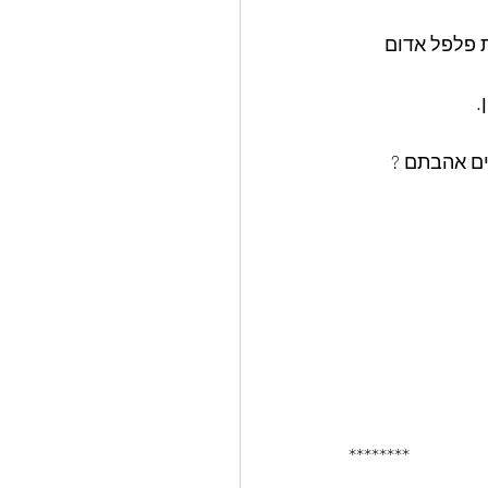
 2 זוקיני בקוביות קטנות פלפל אדום 
.
ים אהבתם ? 
********