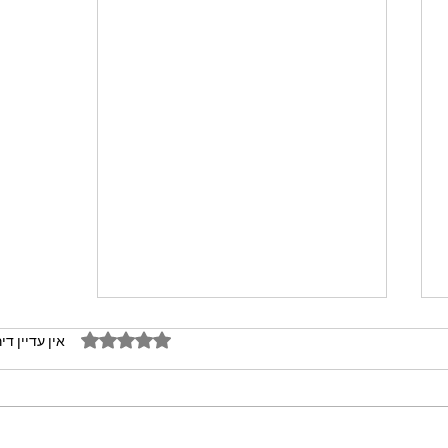
דירוג של 0 מתוך 5 כוכבים
אין עדיין די