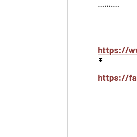
**********
https://w
⏬
https://f