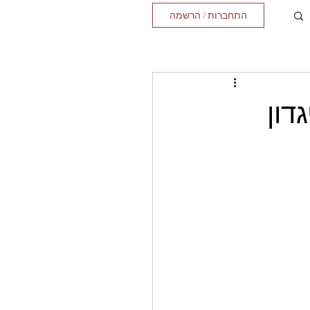
התחברות / הרשמה
דון