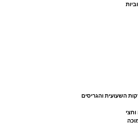
יות 
ות השעועית והגריסים 
חצי 
וכה 