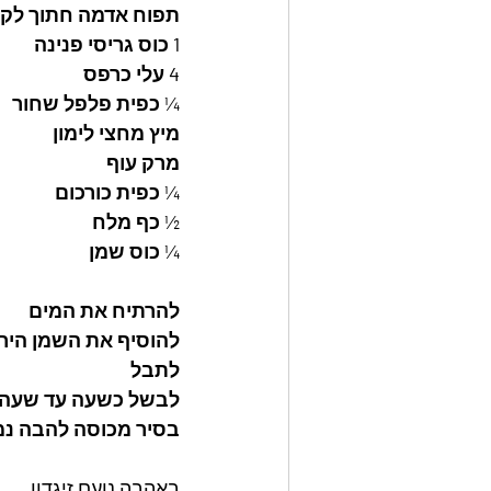
תפוח אדמה חתוך לקוב
1 כוס גריסי פנינה 
4 עלי כרפס
¼ כפית פלפל שחור 
מיץ מחצי לימון 
מרק עוף
¼ כפית כורכום 
½ כף מלח
¼ כוס שמן 
להרתיח את המים 
להוסיף את השמן הירק
לתבל 
לבשל כשעה עד שעה ו
בסיר מכוסה להבה נמ
באהבה נועם זיגדון 