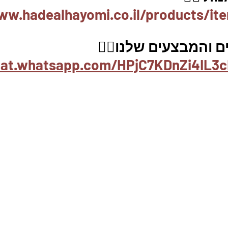
ww.hadealhayomi.co.il/products/it
 והמבצעים שלנו👇🏽
hat.whatsapp.com/HPjC7KDnZi4IL3c