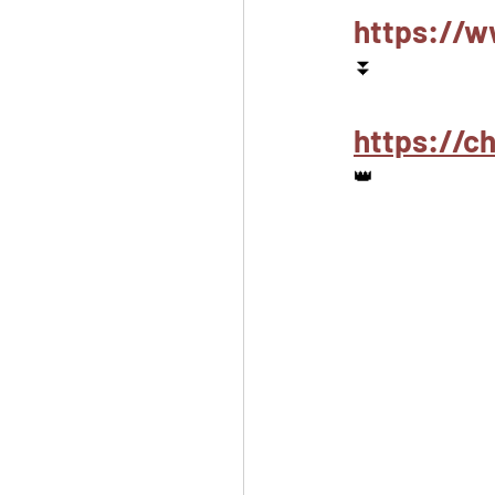
https://w
⏬
https://c
👑