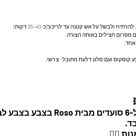
תיח ולבשל על אש קטנה עד לריכוך(כ-35-40 דקות)
ם מפרום חצילים באותה הצורה.
אחד.
ע קוסקוס ועם סלט דלעת מתובל- צ'רשי.
מארז צלחות ל-6 סועדים מבית Roso 
ת 👇🏼