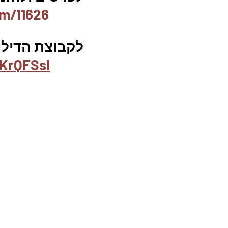
em/11626
לקבוצת הדילים
KrQFSsl