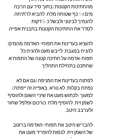
מהחתיכות הקטנות) בתוך סיר עם הרבה 
מים ו-1 כף שטוחה מלח. להביא לרתיחה, 
להנמיך לבינוני ולבשל כ-5 דקות .
לסדר את החתיכות הקטנות בתבנית אפייה. 
להוציא בעדינות את תפוחי-האדמה מהמים, 
להניח במגבת, לייבש מעט ולהניח כל 
תפוח-אדמה על חתיכה קטנה של התפוח"א 
שחתכנו בתחילת התהליך.
לפתוח בעדינות את המניפה (גם אם לא 
נפתח בקלות, לא נורא, באפייה זה ייפתח).
למעוך /לכתוש מעט את שיניי השום ולהוסיף 
לשמן זית. להוסיף מלח, כורכום ופלפל שחור 
ולערבב היטב. 
להבריש היטב את תפוחי-האדמה ברוטב 
של השמן זית. לנסות להפריד מעט את 