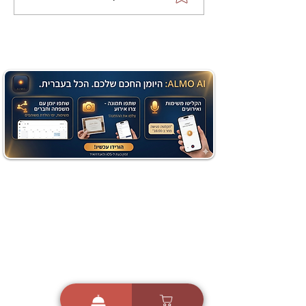
שוקולד בחושה וקלה - זיוה
כהן