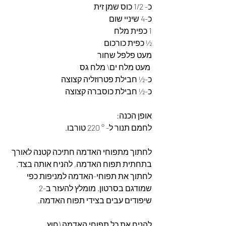
כ- 1/2 כוס שמן זית
כ-4 שיניי שום
1 כפית מלח
½ כפית כורכום
מעט פלפל שחור
 מעט מלח ים\ מלח גס
כ-½ חבילת פטרוזליה קצוצה
כ-½ חבילת כוסברה קצוצה
אופן הכנה:
לחמם תנור ל- ° 220 טורבו. 
לחתוך מתפוחי האדמה חתיכה קטנה לאורך 
בתחתית תפוח האדמה, להניח אותה בצד.  
לחתוך את תפוחי-האדמה למניפות כפי 
שמודגם בסרטון. מומלץ להעזר ב-2 
שיפודים עבים בצידי תפוח האדמה.  
להניח את כל תפוחי האדמה (חוץ 