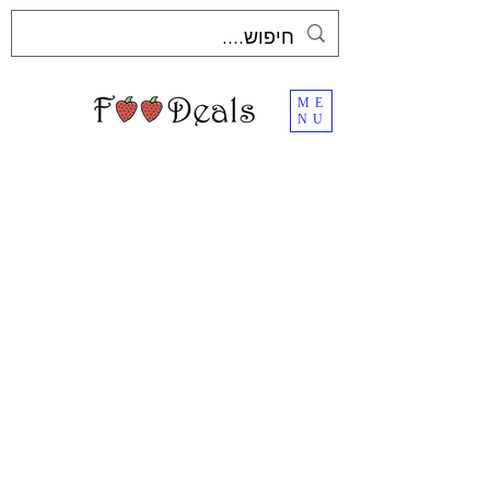
ME
NU