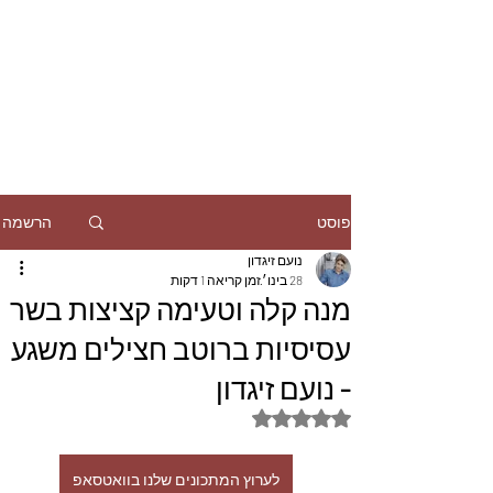
הרשמה
פוסט
נועם זיגדון
28 בינו׳
זמן קריאה 1 דקות
מנה קלה וטעימה קציצות בשר
עסיסיות ברוטב חצילים משגע
- נועם זיגדון
דירוג של NaN מתוך 5 כוכבים
לערוץ המתכונים שלנו בוואטסאפ