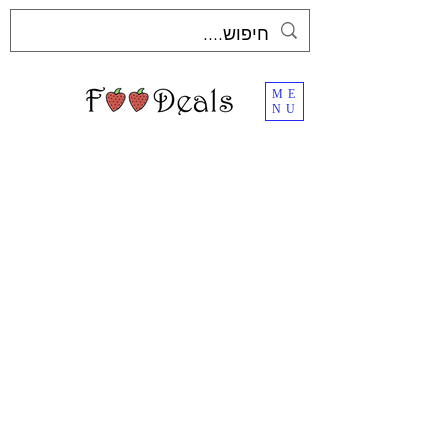
ME
NU