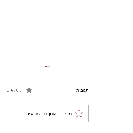
תגובות
0.0 / 5 ‏(0)
מתכון מנצח עוגת מייפל
מזמינים אותך לדרג ולהגיב...
שוקולד בחושה וקלה - זיוה
כהן