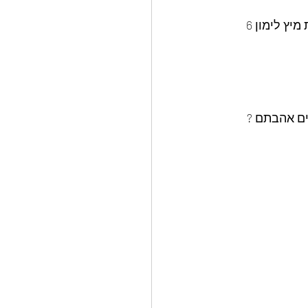
להכניס למעבד מזון להוסיף:150 גרם אגוזי מלך קלויים 6 שיני שום 2 כפות דבש 6 כפות מיץ לימון 6 
ים אהבתם ? 