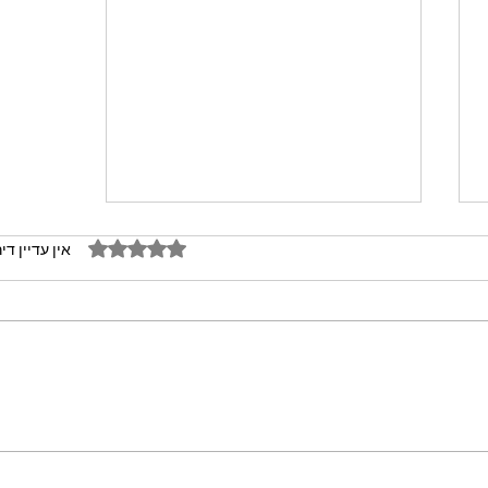
דירוג של 0 מתוך 5 כוכבים
אין עדיין די
מתכון מנצח עוגת מייפל שוקולד
בחושה וקלה - זיוה כהן