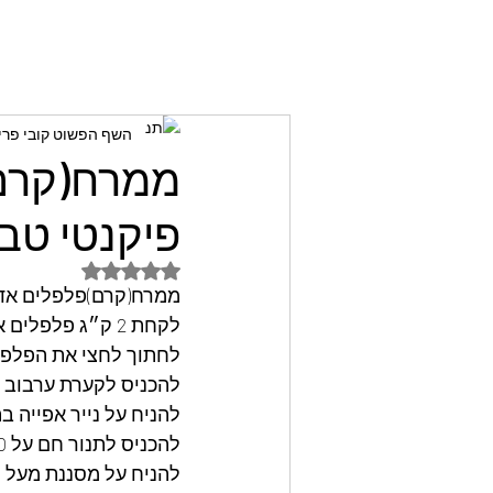
השף הפשוט קובי פרי
ממרח(קרם)
פיקנטי טבע
דירוג של NaN מתוך 5 כוכבים
ממרח(קרם)פלפלים אדומ
לקחת 2 ק״ג פלפלים אדומים ו4 פלפלים חריפים ירוקים,
לחתוך לחצי את הפלפלי
להכניס לקערת ערבוב 
להניח על נייר אפייה ב
להכניס לתנור חם על 200 מעלות לאפות עד רכות וחריכת הקליפות,
להניח על מסננת מעל ס