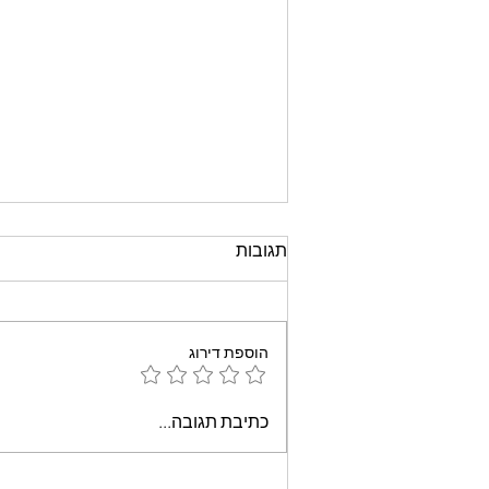
תגובות
הוספת דירוג
עוגת שוקולד קלה וממכרת
כתיבת תגובה...
שאופים במיקרוגל - אמונה
בוארון