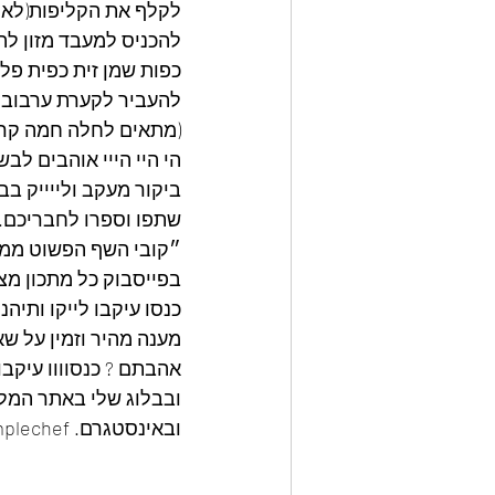
לקלף את הקליפות(לא נ
כפות שמן זית כפית פל
להעביר לקערת ערבוב להוסיף 5 כפות טחינה גולמית לערבב
(מתאים לחלה חמה קרק
הי היי הייי אוהבים לבש
ביקור מעקב ולייייק בב
שתפו וספרו לחבריכם.
״קובי השף הפשוט ממט
בפייסבוק כל מתכון מצ
כנסו עיקבו לייקו ותיה
מענה מהיר וזמין על שא
אהבתם ? כנסוווו עיקבוו
ובבלוג שלי באתר המלצ
ובאינסטגרם. kobythesimplechef