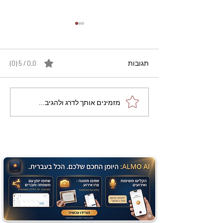
תגובות
0.0 / 5 ‏(0)
מתכון מנצח עוגת מייפל
מזמינים אותך לדרג ולהגיב...
שוקולד בחושה וקלה - זיוה
כהן