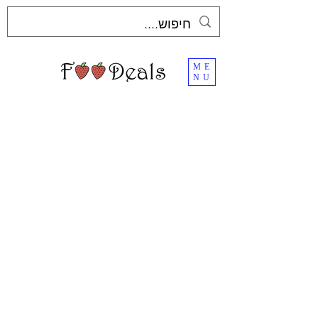
ME
NU