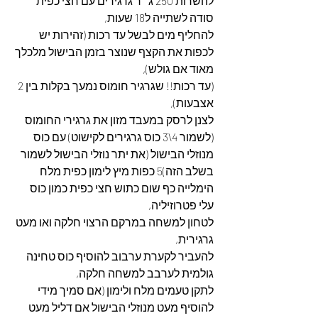
להשרות 250 ג״ר גרגירים עם חצי כפית 
סודה לשתייה ל18 שעות,
להחליף מים לבשל עד רכות (זהירות יש 
לכפות את הקצף שנוצר בזמן הבישול מלכלך 
מאוד אם גולש),
(עד רכות!! שגרגיר חומוס נמעך בקלות בין 2 
אצבעות),
לצנן לרסק במעבד מזון את גרגירי החומוס 
(לשמור 4\3 כוס גרגירים לקישוט) עם כוס 
מנוזלי הבישול (את יתר נוזלי הבישול לשמור 
בשלב הזה)5 כפות מיץ לימון כפית מלח 
הימלייה כף שום כתוש חצי כפית כמון כוס 
עלי פטרוזיליה, 
לטחון למשחה במרקם הרצוי חלקה ואו מעט 
גרגירית,
להעביר לקערת ערבוב להוסיף כוס טחינה 
גולמית לערבב למשחה חלקה,
לתקן טעמים מלח ולימון (אם סמיך מידי 
להוסיף מעט מנוזלי הבישול אם דליל מעט 