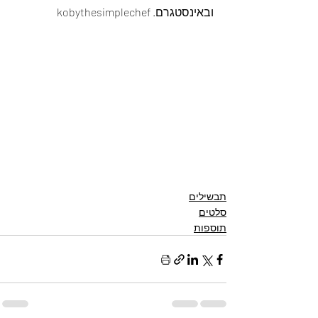
ובאינסטגרם. kobythesimplechef
תבשילים
סלטים
תוספות