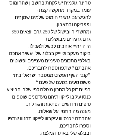
טחינה גולמית יש לקחת בחשבון שהחומוס 
עומד במקרר מתקשה קצת),
להגיש עם גרגירי חומוס שלמים שמן זית 
ופפריקה ובתאבון.
(מהשרייה ובישול של 250 גרם יוצאים 650 
גרם גרגירים מבושלים)
הי היי הייי אוהבים לבשל ולאכול!.
ביקור מעקב ולייייק בבלוג שלי יעשיר אתכם 
באלפי מתכונים טעימים מעניינים ופשוטים 
אהבתם ? שתפו וספרו לחבריכם.
״קובי השף הפשוט ממטבח ישראלי ביתי 
פשוט טעים בטעם של פעם״
בפייסבוק כל מתכון מצולם לפי שלבי הביצוע.
כנסו עיקבו לייקו ותיהנו מעדכונים שוטפים 
טיפים חידושים הפתעות והגרלות.
מענה מהיר וזמין על שאלות.
אהבתם ? כנסוווו עיקבווו ליייקוו תהנווו שתפו 
וספרו לחבריכם. 
ובבלוג שלי באתר המלצה. 