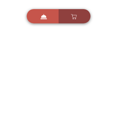
i
X
ברכות ואיחולים - אפליקציית הברכות של ישראל
ברכות ליום הולדת, ברכות
לחגים, ברכות לאירועים ועוד!
הורידו בחינם עכשיו ושלחו
ברכה לאהובים
הורדה