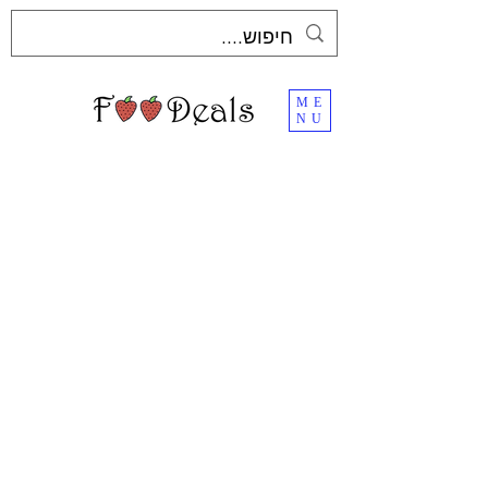
ME
NU