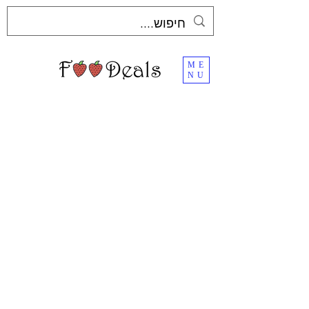
ME
NU