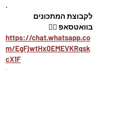
.
לקבוצת המתכונים 
בוואטסאפ 👇🏽
https://chat.whatsapp.co
m/EgFjwtHx0EMEVKRqsk
cX1F
.