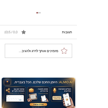
תגובות
0.0 / 5 ‏(0)
מתכון מנצח עוגת מייפל
מזמינים אותך לדרג ולהגיב...
שוקולד בחושה וקלה - זיוה
כהן