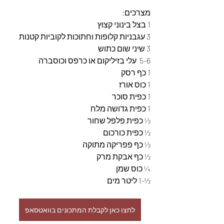
מצרכים: 
1 בצל בינוני קצוץ
3 עגבניות קלופות וחתוכות לקוביות קטנות 
3 שיני שום כתוש
5-6  עלי בזיליקום או כרפס וכוסברה 
1 כף רסק 
1 כוס אורז 
1 כפית סוכר 
1 כפית גדושה מלח 
½ כפית פלפל שחור 
½ כפית כורכום 
½ כף פפריקה מתוקה 
½ כף אבקת מרק 
¼ כוס שמן 
½-1 ליטר מים
לחצו כאן לקבלת המתכונים בוואטסאפ