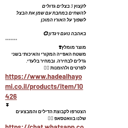
לקצוץ 3 בצלים גדולים 
להשחים במחבת עם שמן את הבצל 
לשפוך על האורז המוכן 
באהבה נועם זיגדון 💞
*******
מוצר מומלץ❣️
משטח האפייה המקורי והאיכותי בשני 
גדלים לבחירה, ובמחיר בלעדי.
לפרטים ולהזמנות 👇🏼
https://www.hadealhayo
mi.co.il/products/item/10
426
⏬
הצטרפו לקבוצת הדילים והמבצעים 
שלנו בוואטסאפ 👇🏽
https://chat.whatsapp.co