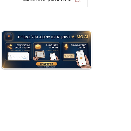
שוקולד בחושה וקלה - זיוה
כהן