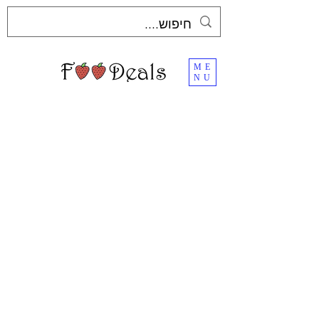
ME
NU