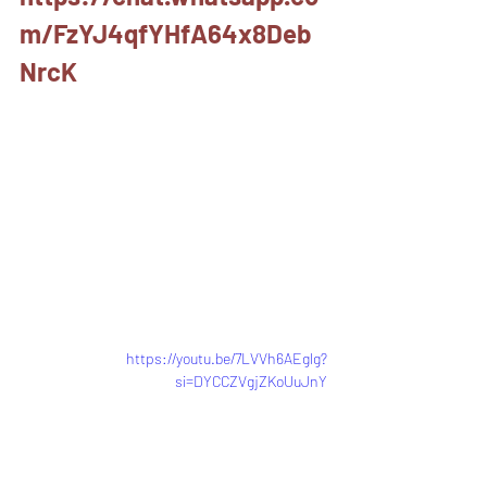
m/FzYJ4qfYHfA64x8Deb
NrcK
https://youtu.be/7LVVh6AEglg?
si=DYCCZVgjZKoUuJnY