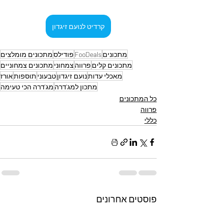
קרדיט לנועם זיגדון
מתכונים
FooDeals
פודילס
מתכונים מומלצים
מתכונים קלים
פרווה
צמחוני
מתכונים צמחוניים
מאכלי עדות
נועם זיגדון
טבעוני
תוספות
אורז
מתכון למג'דרה
מג'דרה הכי טעימה
כל המתכונים
פרווה
כללי
פוסטים אחרונים