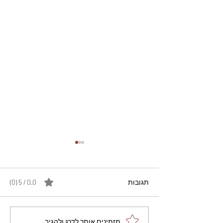
תגובות
0.0 / 5 ‏(0)
מתכון מנצח עוגת מייפל
מזמינים אותך לדרג ולהגיב...