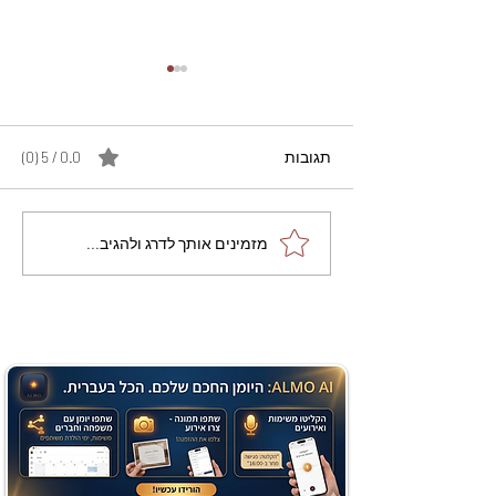
תגובות
0.0 / 5 ‏(0)
מתכון מנצח עוגת מייפל
מזמינים אותך לדרג ולהגיב...
שוקולד בחושה וקלה - זיוה
כהן