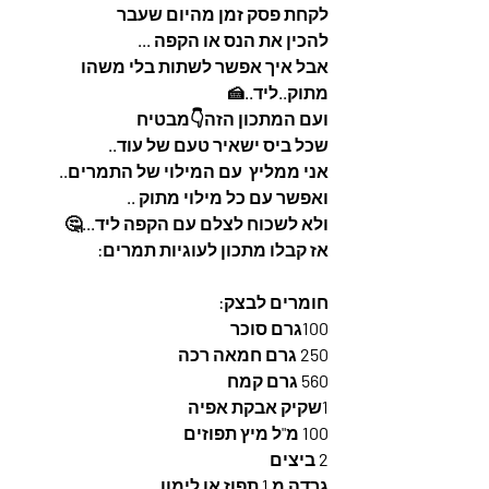
לקחת פסק זמן מהיום שעבר
להכין את הנס או הקפה ...
אבל איך אפשר לשתות בלי משהו 
מתוק..ליד..🍰
ועם המתכון הזה👇מבטיח
שכל ביס ישאיר טעם של עוד.. 
אני ממליץ  עם המילוי של התמרים.. 
ואפשר עם כל מילוי מתוק ..
ולא לשכוח לצלם עם הקפה ליד...🤔
אז קבלו מתכון לעוגיות תמרים:
חומרים לבצק:
100גרם סוכר
250 גרם חמאה רכה
560 גרם קמח
1שקיק אבקת אפיה
100 מ"ל מיץ תפוזים
2 ביצים
גרדה מ 1 תפוז או לימון