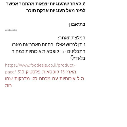
8. לאחר שהעוגיות יוצאות מהתנור אפשר 
לפזר מעל העוגיות אבקת סוכר.
בתיאבון
*******
המלצת האתר: 
ניתן לרכוש אצלנו בחנות האתר את מארז 
התבלינים - 15 קופסאות איכותיות במחיר 
בלעדי👇
https://www.foodeals.co.il/product-
page/מארז-15-קופסאות-פלסטיק-310-
מ-ל-איכותיות-עם-מכסה-סט-מדבקות-שחו
רות