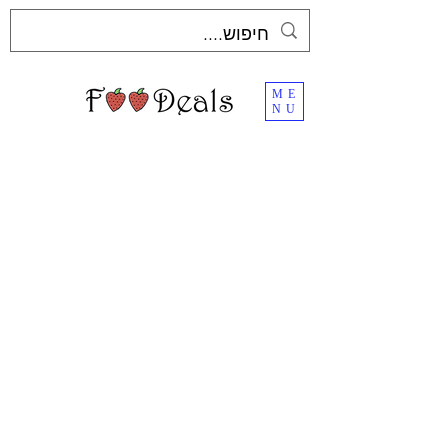
ME
NU