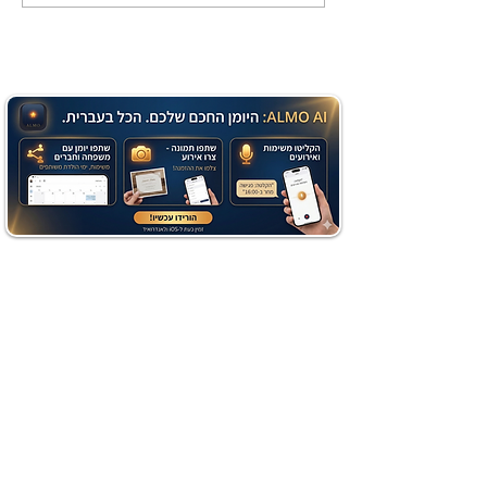
שוקולד בחושה וקלה - זיוה
כהן