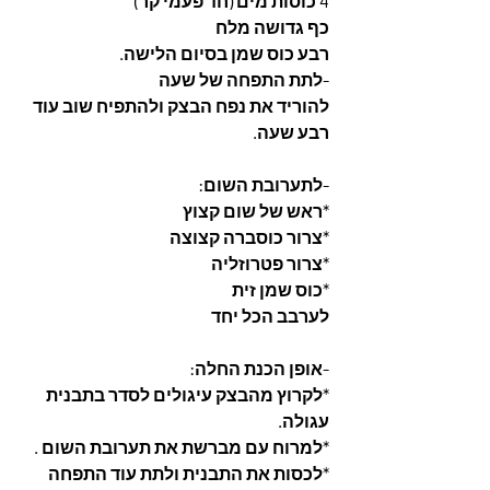
4 כוסות מים (חד פעמי קר)
כף גדושה מלח
רבע כוס שמן בסיום הלישה.
-לתת התפחה של שעה
להוריד את נפח הבצק ולהתפיח שוב עוד 
רבע שעה.
-לתערובת השום: 
*ראש של שום קצוץ
*צרור כוסברה קצוצה
*צרור פטרוזליה
*כוס שמן זית
לערבב הכל יחד
-אופן הכנת החלה:
*לקרוץ מהבצק עיגולים לסדר בתבנית 
עגולה.
*למרוח עם מברשת את תערובת השום .
*לכסות את התבנית ולתת עוד התפחה 