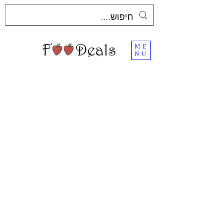
ME
NU