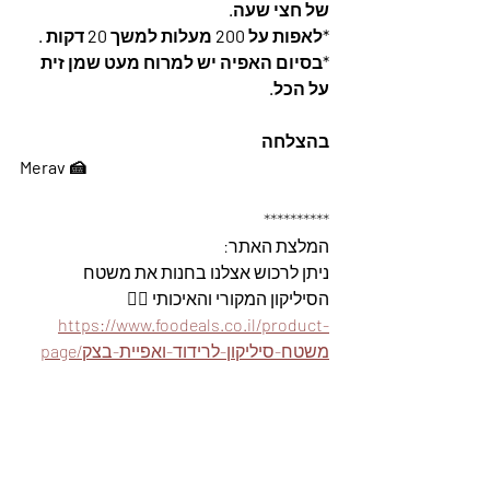
של חצי שעה.
*לאפות על 200 מעלות למשך 20 דקות .
*בסיום האפיה יש למרוח מעט שמן זית 
על הכל.
בהצלחה 
Merav 🍰
**********
המלצת האתר: 
ניתן לרכוש אצלנו בחנות את משטח 
הסיליקון המקורי והאיכותי 👇🏽
https://www.foodeals.co.il/product-
page/משטח-סיליקון-לרידוד-ואפיית-בצק