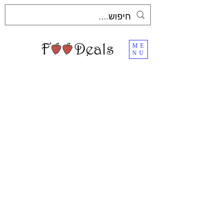
ME
NU