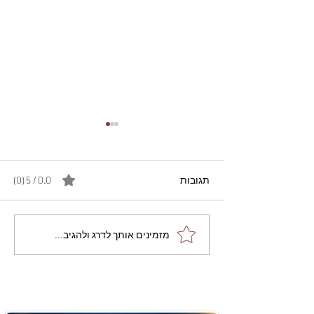
תגובות
0.0 / 5 ‏(0)
מתכון מנצח עוגת מייפל
מזמינים אותך לדרג ולהגיב...
שוקולד בחושה וקלה - זיוה
כהן