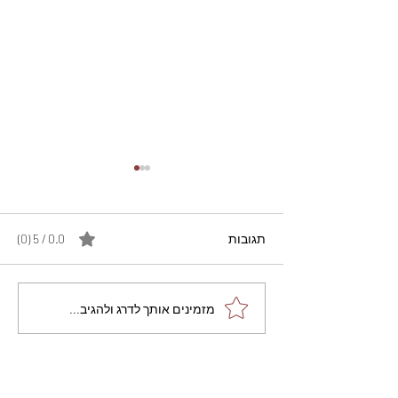
תגובות
0.0 / 5 ‏(0)
מתכון מנצח עוגת מייפל
מזמינים אותך לדרג ולהגיב...
שוקולד בחושה וקלה - זיוה
כהן