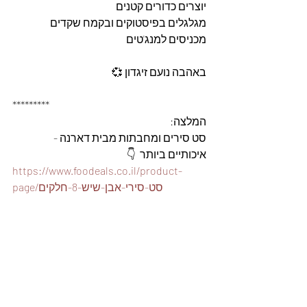
יוצרים כדורים קטנים 
מגלגלים בפיסטוקים ובקמח שקדים 
מכניסים למנג'טים
באהבה נועם זיגדון 💞
*********
המלצה: 
סט סירים ומחבתות מבית דארנה - 
איכותיים ביותר  👇
https://www.foodeals.co.il/product-
page/סט-סירי-אבן-שיש-8-חלקים