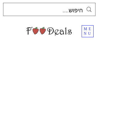
ME
NU