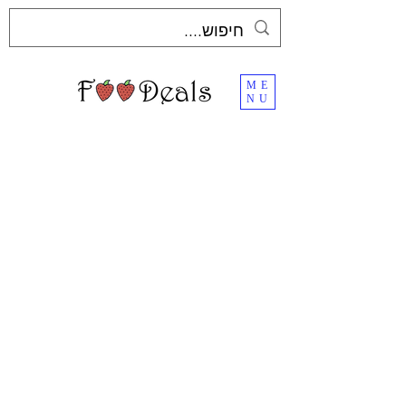
ME
NU