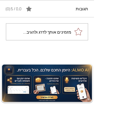
תגובות
0.0 / 5 ‏(0)
מתכון מנצח עוגת מייפל
מזמינים אותך לדרג ולהגיב...
שוקולד בחושה וקלה - זיוה
כהן