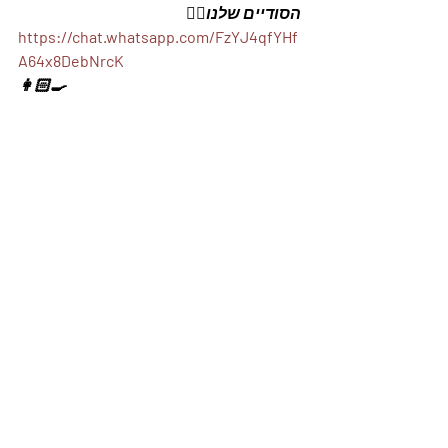
הסודיים שלנו👇🏼
https://chat.whatsapp.com/FzYJ4qfYHf
A64x8DebNrcK
👩🏻‍🍳