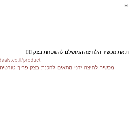
ות את מכשיר הלחיצה המושלם להשטחת בצק 👇🏽
eals.co.il/product-
page/מכשיר-לחיצה-ידני-מתאים-להכנת-בצק-פריך-טורטי