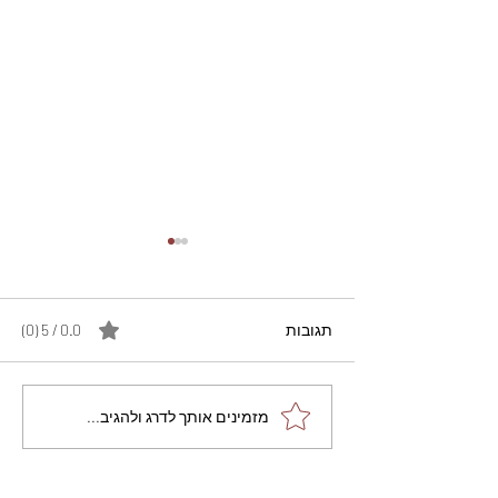
תגובות
0.0 / 5 ‏(0)
מתכון מנצח עוגת מייפל
מזמינים אותך לדרג ולהגיב...
שוקולד בחושה וקלה - זיוה
כהן