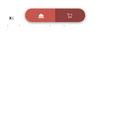
i
X
ברכות ואיחולים - אפליקציית הברכות של ישראל
ברכות ליום הולדת, ברכות
לחגים, ברכות לאירועים ועוד!
הורידו בחינם עכשיו ושלחו
ברכה לאהובים
הורדה