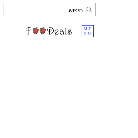
ME
NU