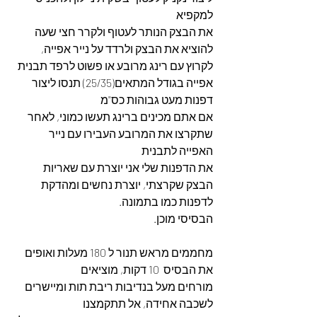
למקפיא
את הבצק הנותר לעטוף ולקרר חצי שעה
להוציא את הבצק ולרדד על נייר אפייה, 
לקרוץ עם רינג מרובע או פשוט לרפד תבנית 
אפייה בגודל המתאים(25/35) תנסו ליצור 
דפנות מעט גבוהות כס"מ
אם אתם מכינים ברינג תעשו כמוני, לאחר 
שתקרצו את המרובע העבירו עם נייר 
האפייה לתבנית
את הדפנות שלי אני יוצרת עם שאריות 
הבצק שקרצתי, יוצרת נחשים ומהדקת 
לדפנות כמו בתמונה.
הבסיסי מוכן.
מחממים מראש תנור ל 180 מעלות ואופים 
את הבסיס  10 דקות, מוציאים
מורחים מעל בנדיבות ריבת תות ומיישרים 
לשכבה אחידה, אל תתקמצנו 