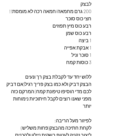
לבצק 
200 גרם מחמאה/חמאה רכה לא מומסת!!
חצי כוס סוכר
רבע כוס מיץ תפוזים
רבע כוס שמן
1 ביצה
1 אבקת אפייה
1 סוכר וניל
3 כוסות קמח
ללוש יחד עד לקבלת בצק רך ונעים
הבצק דביק ולא כמו בצק פריך רגיל(אם דביק 
לכם מדי הוסיפו טיפונת קמח) המרקם כזה 
מפני שאנו רוצים לקבל חיתוכיות נימוחות 
יותר
לפיזור מעל הריבה:
לקחת חתיכה מהבצק(פחות משליש)
ליצור נקניק לעטוף בשקית ניילון ולהכניס 