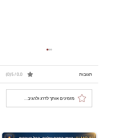
תגובות
0.0 / 5 ‏(0)
מתכון מנצח עוגת מייפל
מזמינים אותך לדרג ולהגיב...
שוקולד בחושה וקלה - זיוה
כהן