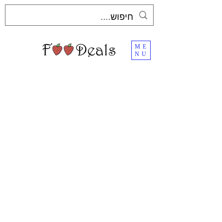
ME
NU