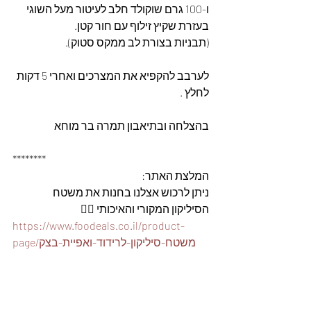
ו-100 גרם שוקולד חלב לעיטור מעל השוגי 
בעזרת שקיץ זילוף עם חור קטן.
(תבניות בצורת לב ממקס סטוק).
לערבב להקפיא את המצרכים ואחרי 5 דקות 
לחלץ .
בהצלחה ובתיאבון תמרה בר מוחא
********
המלצת האתר: 
ניתן לרכוש אצלנו בחנות את משטח 
הסיליקון המקורי והאיכותי 👇🏽
https://www.foodeals.co.il/product-
page/משטח-סיליקון-לרידוד-ואפיית-בצק