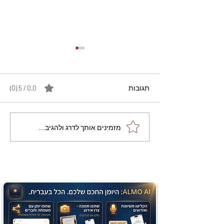
תגובות
0.0 / 5 ‏(0)
מתכון מנצח עוגת מייפל
מזמינים אותך לדרג ולהגיב...
שוקולד בחושה וקלה - זיוה
כהן