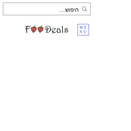
ME
NU