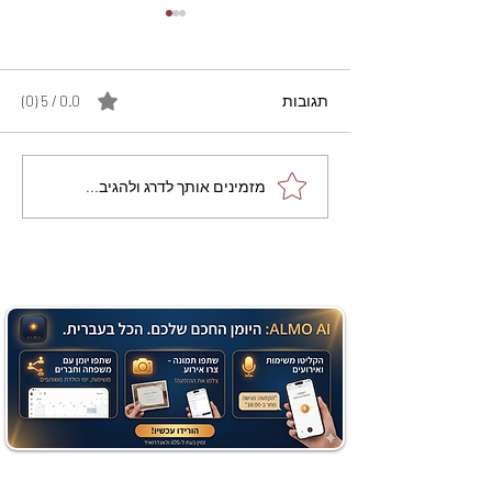
תגובות
0.0 / 5 ‏(0)
מתכון מנצח עוגת מייפל
מזמינים אותך לדרג ולהגיב...
שוקולד בחושה וקלה - זיוה
כהן