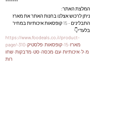
*******
המלצת האתר: 
ניתן לרכוש אצלנו בחנות האתר את מארז 
התבלינים - 15 קופסאות איכותיות במחיר 
בלעדי👇
https://www.foodeals.co.il/product-
page/מארז-15-קופסאות-פלסטיק-310-
מ-ל-איכותיות-עם-מכסה-סט-מדבקות-שחו
רות