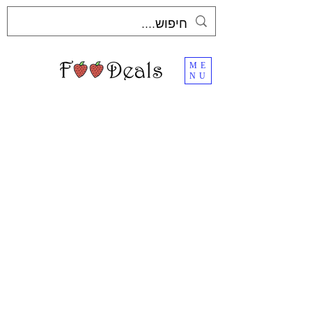
ME
NU