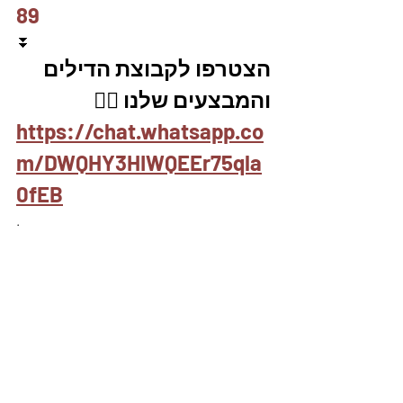
89
⏬
הצטרפו לקבוצת הדילים 
והמבצעים שלנו 👇🏽
https://chat.whatsapp.co
m/DWQHY3HIWQEEr75qla
0fEB
.