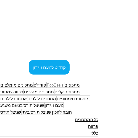
קרדיט לנועם זיגדון
מתכונים
FooDeals
פודילס
מתכונים מומלצים
מתכונים קלים
מתכונים מהירים
פרווה
צמחוני
מתכונים צמחוניים
מתכונים לילדים
ארוחות לילדים
נועם זיגדון
שניצל תירס בטעם משגע
חובה להכין שניצל תירס ביתי
שניצל תירס
כל המתכונים
פרווה
כללי