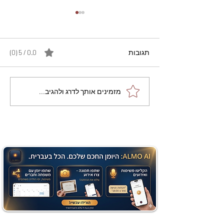
תגובות
0.0 / 5 ‏(0)
מתכון מנצח עוגת מייפל
מזמינים אותך לדרג ולהגיב...
שוקולד בחושה וקלה - זיוה
כהן