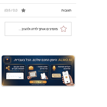
תגובות
0.0 / 5 ‏(0)
מתכון מנצח עוגת מייפל
מזמינים אותך לדרג ולהגיב...
שוקולד בחושה וקלה - זיוה
כהן