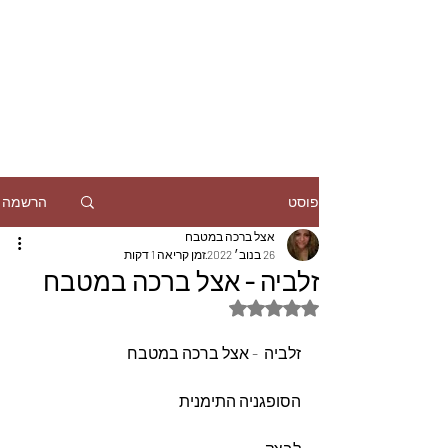
הרשמה
פוסט
אצל ברכה במטבח
26 בנוב׳ 2022
זמן קריאה 1 דקות
זלביה - אצל ברכה במטבח
דירוג של NaN מתוך 5 כוכבים
זלביה  - אצל ברכה במטבח
הסופגניה התימנית 