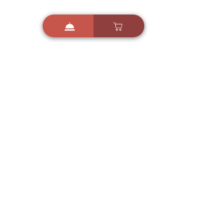
i
X
ברכות ואיחולים - אפליקציית הברכות של ישראל
ברכות ליום הולדת, ברכות
לחגים, ברכות לאירועים ועוד!
הורידו בחינם עכשיו ושלחו
ברכה לאהובים
הורדה