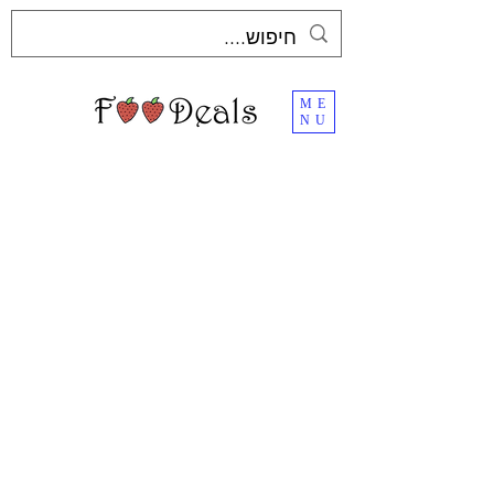
ME
NU