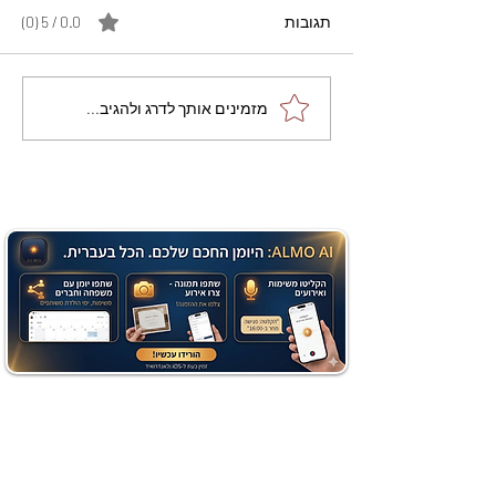
תגובות
0.0 / 5 ‏(0)
מתכון מנצח עוגת מייפל
מזמינים אותך לדרג ולהגיב...
שוקולד בחושה וקלה - זיוה
כהן