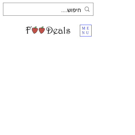
ME
NU