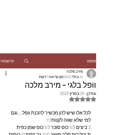
הרשמה
פוסט
מירב מלכה
24 ביולי 2022
זמן קריאה 1 דקות
וופל בלגי – מירב מלכה
עודכן:
25 במרץ 2023
דירוג של NaN מתוך 5 כוכבים
לכל אלו שיש להן מכשיר להכנת וופל….וגם 
למי שלא,שווה לקנות!!!
3 ביצים 1/3 כוס סוכר 1/3 כוס שמן כפית 
ת.וניל כוס חלב פושר 240 גר' קמח (2 כוסות 