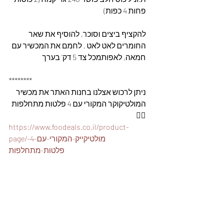
פחות 4 כפות)
להקציף ביצים וסוכר, להוסיף את שאר 
החומרים לאט לאט . לחמם את המכשיר עם 
חמאה, לאפותמכל צד 5 דק' בערך﻿
********
ניתן לרכוש אצלנו בחנות האתר את מכשיר 
המולטיקוקר המקורי עם 4 פלטות מתחלפות 
👇🏽
https://www.foodeals.co.il/product-
page/מולטיקייק-המקורי-עם-4-
פלטות-מתחלפות