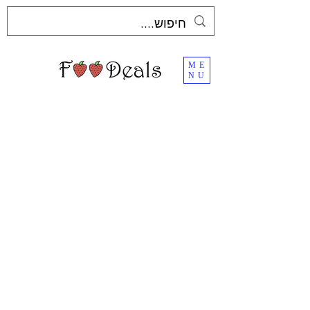
ME
NU