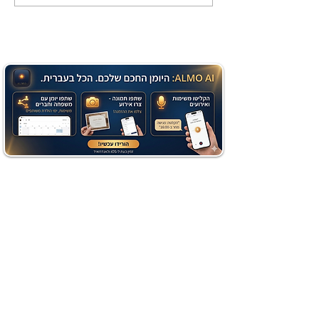
שוקולד בחושה וקלה - זיוה
כהן