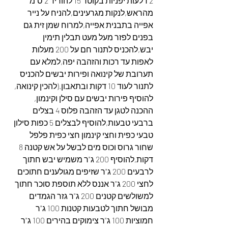
2 דלעות יפניות בקוטר 15 להוריד 2 ס"מ 
מהראש,לנקות מגרעינים,להניח על נייר 
אפייה בתבנית אפייה,למרוח שמן זית גם 
בפנים לפזר מעל מעט תבלין תימין 
יבש,להכניס לתנור חם על 200 מעלות 
לאפות עד רכות והזהבה יפה,למלא עם 
תערובת של קינואה ופירות יבשים להכניס 
לתנור לעוד 10 דקות ובתאבון.(להכין קינואה, 
להוסיף פירות יבשים עם סילן וקינמון, 
ההכנה לטגן עד הזהבה פלוס 4 בצלים 
ברבעי טבעות,להוסיף לבצלים 5 כפות סילון 
טבעי כפית וחצי קינמון חצי כפית פלפל 
שחור גרוס וכוס מים לבשל על אש קטנה 8 
דקות,להוסיף 200 ג"ר משמיש יבש חתוך 
לרבעים 200 ג"ר שזיפים מגולענים חתוכים 
לחצי 200 ג"ר אננס ללא תוספת סוכר חתוך 
למשולשים קטנים 200 ג"ר גזר הגמדים 
מבושל חתוך לטבעות קטנות 100 ג"ר 
חמוציות 100 ג"ר צימוקים בהירים 100 ג"ר 