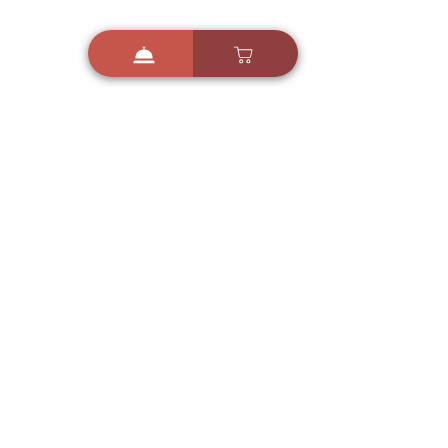
i
X
ברכות ואיחולים - אפליקציית הברכות של ישראל
ברכות ליום הולדת, ברכות
לחגים, ברכות לאירועים ועוד!
הורידו בחינם עכשיו ושלחו
ברכה לאהובים
הורדה