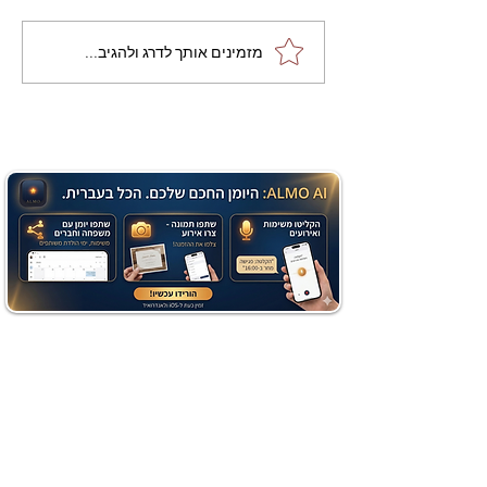
מתכון מנצח עוגת מייפל
מזמינים אותך לדרג ולהגיב...
שוקולד בחושה וקלה - זיוה
כהן