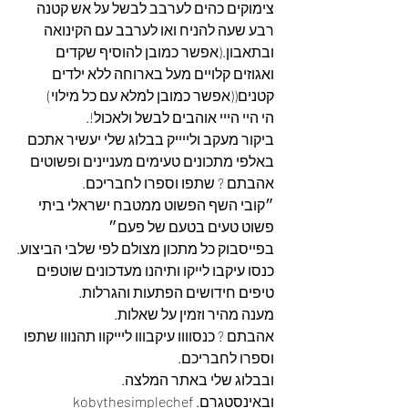
צימוקים כהים לערבב לבשל על אש קטנה 
רבע שעה להניח ואו לערבב עם הקינואה 
ובתאבון.(אפשר כמובן להוסיף שקדים 
ואגוזים קלויים מעל בארוחה ללא ילדים 
קטנים((אפשר כמובן למלא עם כל מילוי)
הי היי הייי אוהבים לבשל ולאכול!.
ביקור מעקב ולייייק בבלוג שלי יעשיר אתכם 
באלפי מתכונים טעימים מעניינים ופשוטים 
אהבתם ? שתפו וספרו לחבריכם.
״קובי השף הפשוט ממטבח ישראלי ביתי 
פשוט טעים בטעם של פעם״
בפייסבוק כל מתכון מצולם לפי שלבי הביצוע.
כנסו עיקבו לייקו ותיהנו מעדכונים שוטפים 
טיפים חידושים הפתעות והגרלות.
מענה מהיר וזמין על שאלות.
אהבתם ? כנסוווו עיקבווו ליייקוו תהנווו שתפו 
וספרו לחבריכם. 
ובבלוג שלי באתר המלצה. 
ובאינסטגרם. kobythesimplechef