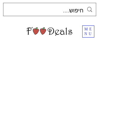
ME
NU