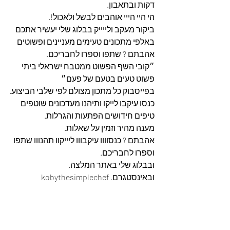
דקות ובתאבון.
הי היי הייי אוהבים לבשל ולאכול!.
ביקור מעקב ולייייק בבלוג שלי יעשיר אתכם 
באלפי מתכונים טעימים מעניינים ופשוטים 
אהבתם ? שתפו וספרו לחבריכם.
״קובי השף הפשוט ממטבח ישראלי ביתי 
פשוט טעים בטעם של פעם״
בפייסבוק כל מתכון מצולם לפי שלבי הביצוע.
כנסו עיקבו לייקו ותיהנו מעדכונים שוטפים 
טיפים חידושים הפתעות והגרלות.
מענה מהיר וזמין על שאלות.
אהבתם ? כנסוווו עיקבווו ליייקוו תהנווו שתפו 
וספרו לחבריכם. 
ובבלוג שלי באתר המלצה. 
ובאינסטגרם. kobythesimplechef