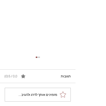
תגובות
0.0 / 5 ‏(0)
מתכון מנצח עוגת מייפל
מזמינים אותך לדרג ולהגיב...
שוקולד בחושה וקלה - זיוה
כהן