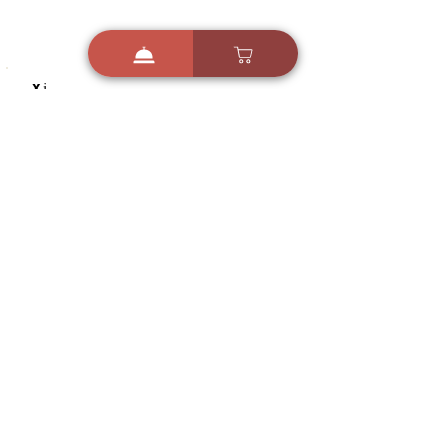
i
X
ברכות ואיחולים - אפליקציית הברכות של ישראל
ברכות ליום הולדת, ברכות
לחגים, ברכות לאירועים ועוד!
הורידו בחינם עכשיו ושלחו
ברכה לאהובים
הורדה