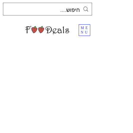
ME
NU