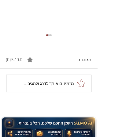
תגובות
0.0 / 5 ‏(0)
מתכון מנצח עוגת מייפל
מזמינים אותך לדרג ולהגיב...
שוקולד בחושה וקלה - זיוה
כהן