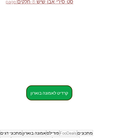
page/סט-סירי-אבן-שיש-8-חלקים
קרדיט לאמונה בוארון
מתכונים
FooDeals
פודילס
אמונה בוארון
מתכוני דגים