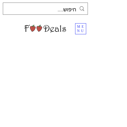
ME
NU