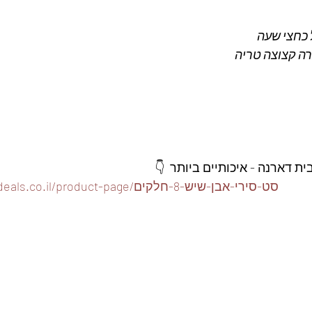
כחצי שעה 
ה קצוצה טריה 
 דארנה - איכותיים ביותר  👇
https://www.foodeals.co.il/product-page/סט-סירי-אבן-שיש-8-חלקים