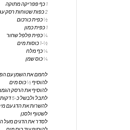
1 כף פפריקה מתוקה
2 כפות שטוחות רסק עגבניות 
½ כפית כורכום 
1 כפית כמון 
¼ כפית פלפל שחור 
½-1 כוסות מים 
¼ כף מלח 
¼ כוס שמן 
לחמם את השמן עם הפפ
להוסיף ½ כוס מים 
להוסיף את הרסק הגמבה
לתבל ולבשל כ-5 דקות 
להשרות את הדג עם מים
לשטוף ולסנן 
לסדר את הדגים מעל ה
להוסיף עוד כוס מים 