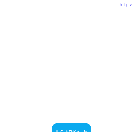
https
קרדיט לנועם זיגדון