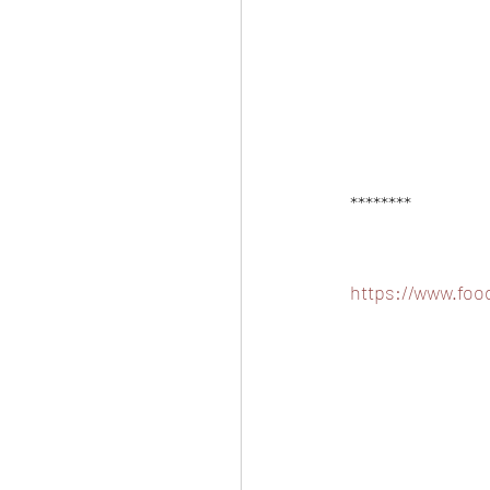
********