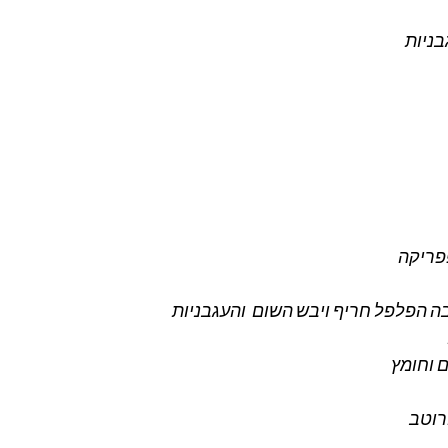
ריקה 
 הפלפל חריף ויבש השום  והעגבניות 
 וחומץ
רוטב