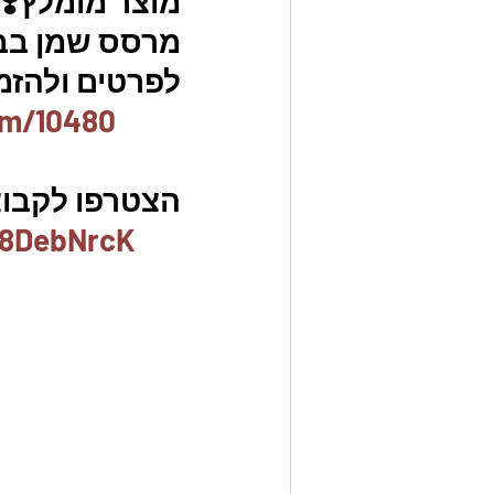
מוצר מומלץ❣️
מרסס שמן בבק
לפרטים ולהזמנו
em/10480
הצטרפו לקבוצת
x8DebNrcK