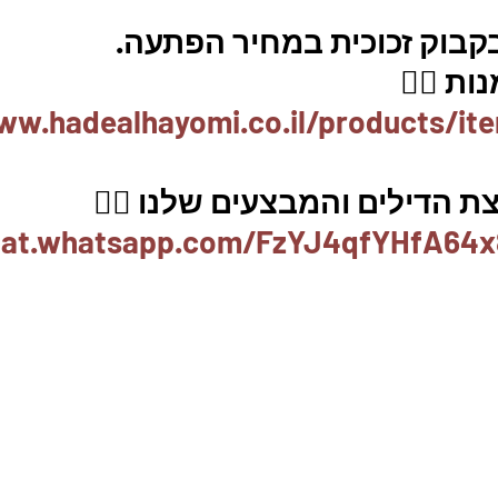
בוק זכוכית במחיר הפתעה. 
ת 👇🏼
ww.hadealhayomi.co.il/products/it
 הדילים והמבצעים שלנו 👇🏽
chat.whatsapp.com/FzYJ4qfYHfA64