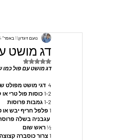
נועם זיגדון
11 באפר׳ 2024
דג מושט עם
דירוג של NaN מתוך 5 כוכבים
דג מושט עם פול כמו ש
4  דגי מושט מפולט של רוזנרס פיש 
1-2 כוסות פול טרי או קפוא
1-2 גמבות פרוסות
1 פלפל חריף יבש או טרי 
 עגבניה בשלה פרוסה 
½ ראש שום  
1 צרור כוסברה קצוצה 