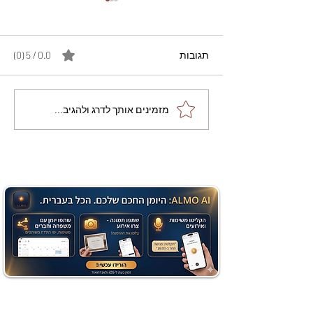
תגובות
0.0 / 5 ‏(0)
מתכון מנצח עוגת מייפל
מזמינים אותך לדרג ולהגיב...
שוקולד בחושה וקלה - זיוה
כהן