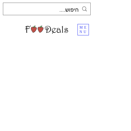
ME
NU