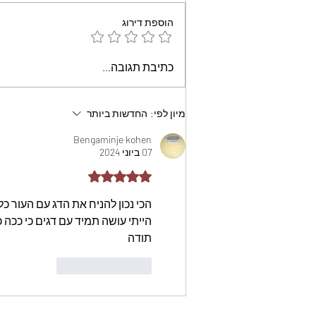
הוספת דירוג
עוגת שוקולד קלה וממכרת
כתיבת תגובה...
שאופים במיקרוגל - אמונה
בוארון
מיון לפי:
החדשות ביותר
Bengaminje kohen
07 ביוני 2024
דירוג של 5 מתוך 5 כוכבים
הכי נכון להניח את הדג עם העור כ
הייתי עושה תמיד עם דגים כי ככה כ
תודה
לייק
להשיב