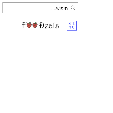
ME
NU