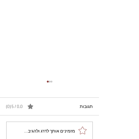
תגובות
0.0 / 5 ‏(0)
מתכון מנצח עוגת מייפל
מזמינים אותך לדרג ולהגיב...
שוקולד בחושה וקלה - זיוה