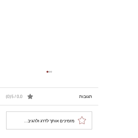
תגובות
0.0 / 5 ‏(0)
מתכון מנצח עוגת מייפל
מזמינים אותך לדרג ולהגיב...
שוקולד בחושה וקלה - זיוה
כהן