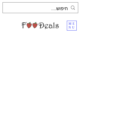
ME
NU