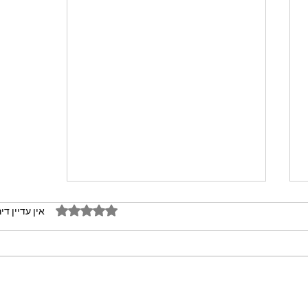
דירוג של 0 מתוך 5 כוכבים
אין עדיין די