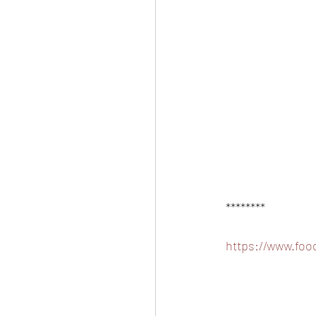
********