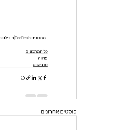
מתכונים
FooDeals
פודילס
מ
כל המתכונים
פרווה
טו בשבט
פוסטים אחרונים