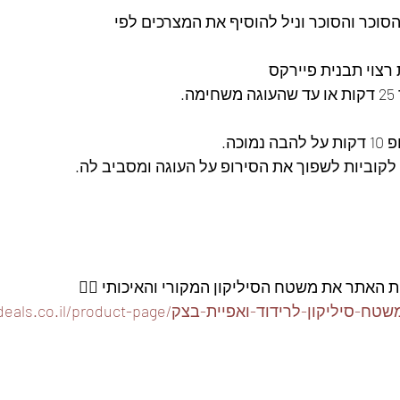
סוכר והסוכר וניל להוסיף את המצרכים לפי
רצוי תבנית פיירקס
כה. 
קוביות לשפוך את הסירופ על העוגה ומסביב לה. 
ת האתר את משטח הסיליקון המקורי והאיכותי 👇🏽
https://www.foodeals.co.il/product-pa/משטח-סיליקון-לרידוד-ואפיית-בצק