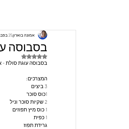
אמונה בוארון
25 בפבר׳ 2023
בסבוסה עוג
דירוג של NaN מתוך 5 כוכבים
בסבוסה עוגת סולת - א
המצרכים: 
3 ביצים
1כוס סוכר
2 שקיות סוכר וניל
1 כוס מיץ תפוזים
1 כפית
גרידת תפוז