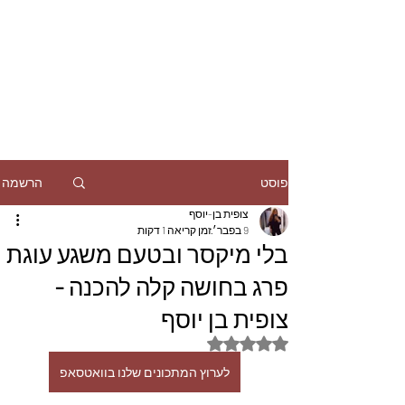
הרשמה
פוסט
צופית בן-יוסף
9 בפבר׳
זמן קריאה 1 דקות
בלי מיקסר ובטעם משגע עוגת
פרג בחושה קלה להכנה -
צופית בן יוסף
דירוג של NaN מתוך 5 כוכבים
לערוץ המתכונים שלנו בוואטסאפ