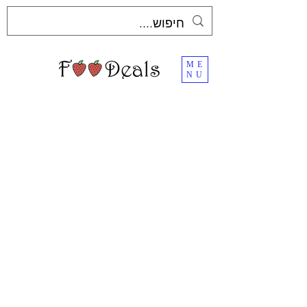
ME
NU