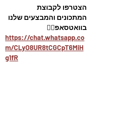
הצטרפו לקבוצת 
המתכונים והמבצעים שלנו 
בוואטסאפ👇🏽
https://chat.whatsapp.co
m/CLyO8UR8tCGCpT6MiH
g1fR