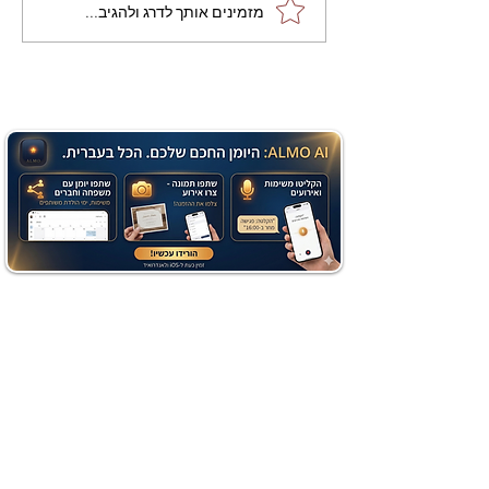
מתכון מנצח עוגת מייפל
מזמינים אותך לדרג ולהגיב...
שוקולד בחושה וקלה - זיוה
כהן