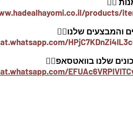
ת 👇🏼
ww.hadealhayomi.co.il/products/it
 והמבצעים שלנו👇🏽
hat.whatsapp.com/HPjC7KDnZi4IL3c
נים שלנו בוואטסאפ👇🏽
chat.whatsapp.com/EFUAc6VRPlVITC