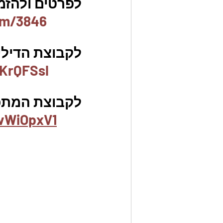
לפרטים ולהזמנו
em/3846
לקבוצת הדילים
KrQFSsl
לקבוצת המתכו
vWiOpxV1