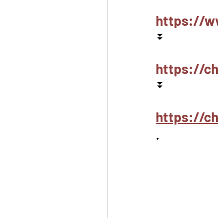
https://w
⏬
https://c
⏬
https://
.