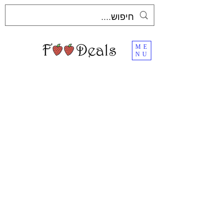
ME
NU