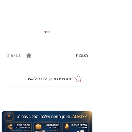
תגובות
0.0 / 5 ‏(0)
מתכון מנצח עוגת מייפל
מזמינים אותך לדרג ולהגיב...
שוקולד בחושה וקלה - זיוה
כהן