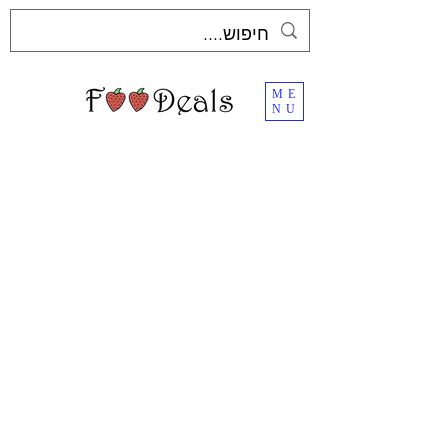
ME
NU