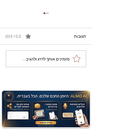
תגובות
0.0 / 5 ‏(0)
מתכון מנצח עוגת מייפל
מזמינים אותך לדרג ולהגיב...
שוקולד בחושה וקלה - זיוה
כהן