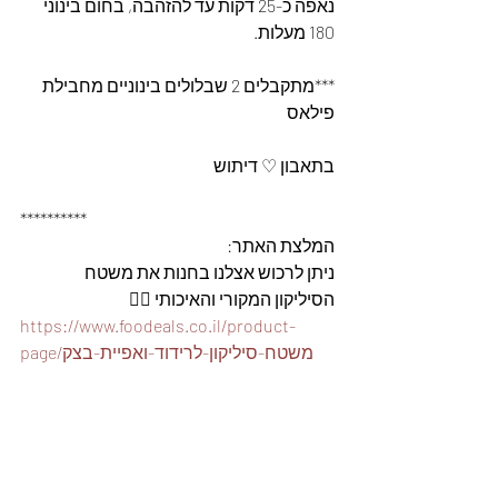
נאפה כ-25 דקות עד להזהבה, בחום בינוני 
180 מעלות.
***מתקבלים 2 שבלולים בינוניים מחבילת 
פילאס
בתאבון ♡ דיתוש
**********
המלצת האתר: 
ניתן לרכוש אצלנו בחנות את משטח 
הסיליקון המקורי והאיכותי 👇🏽
https://www.foodeals.co.il/product-
page/משטח-סיליקון-לרידוד-ואפיית-בצק