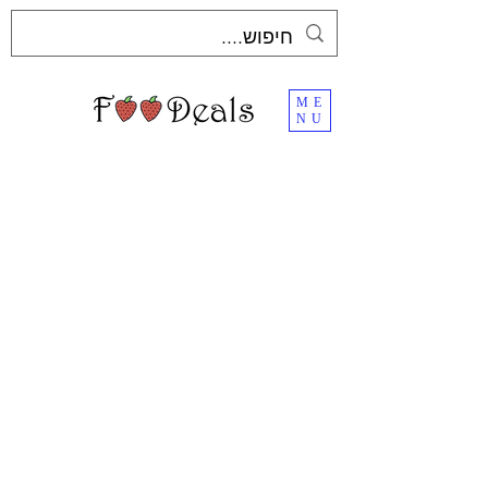
ME
NU