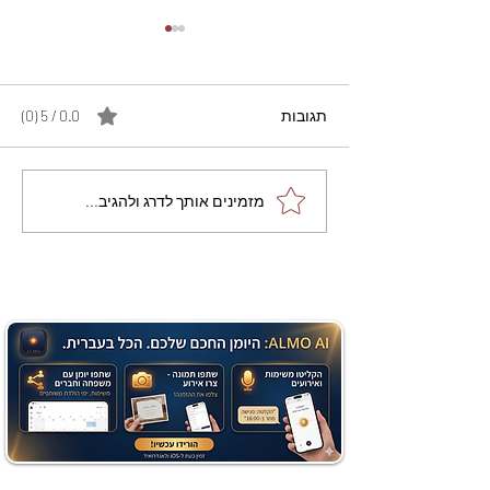
תגובות
0.0 / 5 ‏(0)
מתכון מנצח עוגת מייפל
מזמינים אותך לדרג ולהגיב...
שוקולד בחושה וקלה - זיוה
כהן