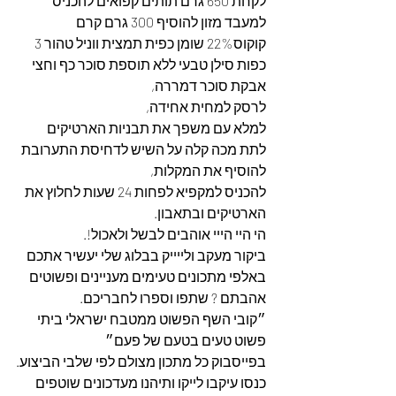
לקחת 650 גרם תותים קפואים להכניס 
למעבד מזון להוסיף 300 גרם קרם 
קוקוס22% שומן כפית תמצית ווניל טהור 3 
כפות סילן טבעי ללא תוספת סוכר כף וחצי 
אבקת סוכר דמררה,
לרסק למחית אחידה,
למלא עם משפך את תבניות הארטיקים 
לתת מכה קלה על השיש לדחיסת התערובת 
להוסיף את המקלות,
להכניס למקפיא לפחות 24 שעות לחלוץ את 
הארטיקים ובתאבון.
הי היי הייי אוהבים לבשל ולאכול!.
ביקור מעקב ולייייק בבלוג שלי יעשיר אתכם 
באלפי מתכונים טעימים מעניינים ופשוטים 
אהבתם ? שתפו וספרו לחבריכם.
״קובי השף הפשוט ממטבח ישראלי ביתי 
פשוט טעים בטעם של פעם״
בפייסבוק כל מתכון מצולם לפי שלבי הביצוע.
כנסו עיקבו לייקו ותיהנו מעדכונים שוטפים 