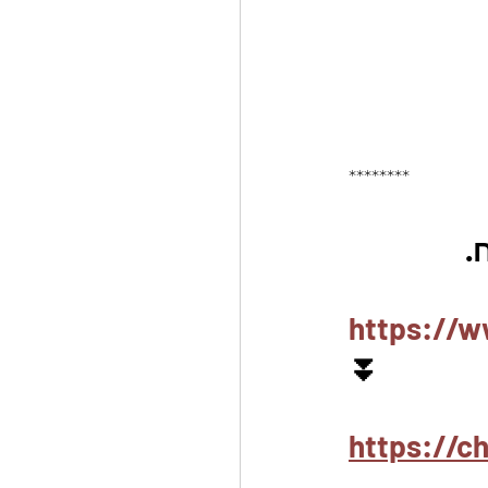
********
https://w
⏬
https://c