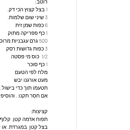
רוטב:
1 בצל קצוץ הכי דק.
3 שיני שום שלמות.
6 כפות שמן זית
1 כף פפריקה מתוק
500 גרם עגבניות מרוסקות ומסוננות 
3 כפות גדושות רסק
1/2  כוס מי פסטה
1 כף סוכר
מלח לפי הטעם
מעט אורגנו יבש 
תטעמו תוך כדי בישול. 
אם חסר תקנו , והוסיפו
קציצות:
תפוח אדמה קטן, קלוף 
בצל קטן  במגרדת, או 