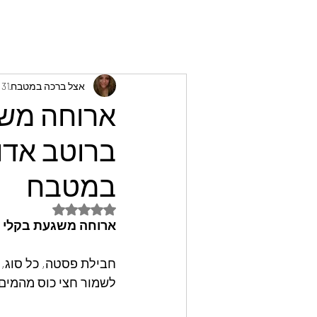
אצל ברכה במטבח
31 בדצמ׳ 2024
ארוחה משג
ברוטב אדום
במטבח
דירוג של NaN מתוך 5 כוכבים
ארוחה משגעת בקלי ק
חבילת פסטה, כל סוג, 
לשמור חצי כוס מהמים