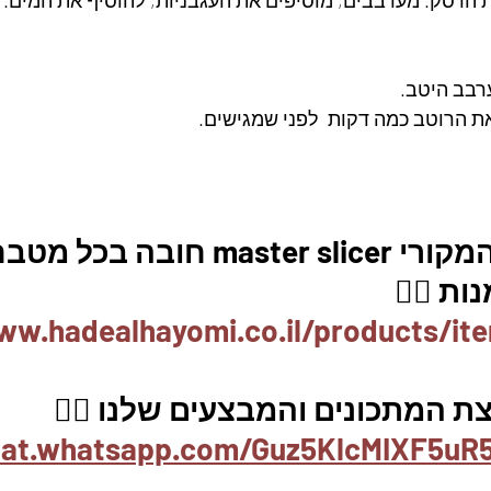
 הרסק. מערבבים, מוסיפים את העגבניות, להוסיף את המים.
רבב היטב.
 הרוטב כמה דקות  לפני שמגישים. 
m חובה בכל מטבח. 
ת 👇🏼
ww.hadealhayomi.co.il/products/it
ת המתכונים והמבצעים שלנו 👇🏽
hat.whatsapp.com/Guz5KlcMIXF5uR