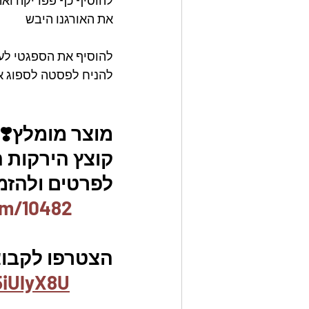
להוסיף כף פפריקה ואת
את האורגנו היבש
להוסיף את הספגטי לע
להניח לפסטה לספוג את
מוצר מומלץ❣️
קוצץ הירקות המקורי aster slicer
לפרטים ולהזמנו
em/10482
הצטרפו לקבוצ
5iUlyX8U