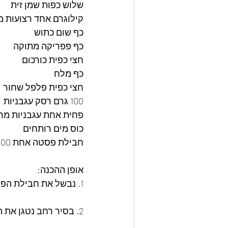
שלוש כפות שמן זית
קילוגרם אחד רצועות מ
כף שום כתוש
כף פפריקה מתוקה
חצי כפית כורכום
כף מלח
חצי כפית פלפל שחור
100 גרם רסק עגבניות
פחית אחת עגבניות מר
כוס מים רותחים 
חבילת פסטה אחת 500 גרם שבושלה לפי הוראות היצרן.
אופן ההכנה:
1. נבשל את חבילת הפסטה לפי הוראות היצרן (אל דנטה), נסנן, נקרר ונניח בצד.
2. ⁠בסיר רחב נטגן את הבצל הקצוץ עם שמן הזית עד להזהבה יפה. 