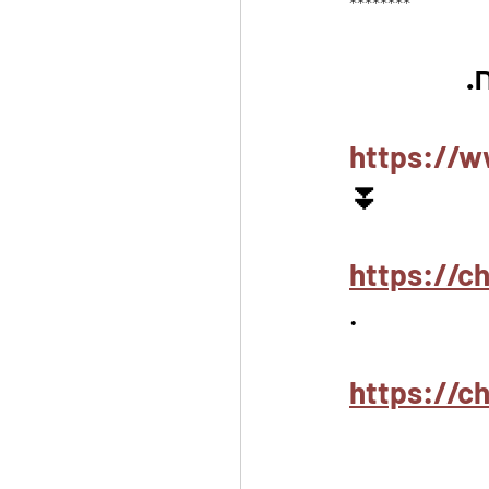
********
https://w
⏬
https://
.
https://c