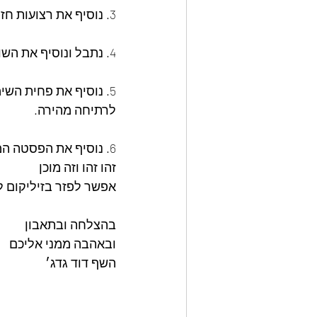
3. ⁠נוסיף את רצועות חזה העוף ונטגן עד שחזה עוף חרוך וכמעט מוכן.
4. ⁠נתבל ונוסיף את השום, פפריקה, כורכום, מלח, פלפל שחור ורסק העגבניות ונערבב עד שממש אחד.
5. ⁠נוסיף את פחית הש
לרתיחה מהירה.
6. ⁠נוסיף את הפסטה המבושלת ונערבב היטב.
זהו זהו וזה מוכן
אפשר לפזר בזיליקום ל
בהצלחה ובתאבון
ובאהבה ממני אליכם
השף דוד גדג׳