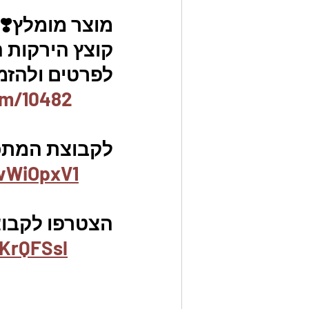
מוצר מומלץ❣️
קוצץ הירקות המקורי aster slicer
לפרטים ולהזמנו
em/10482
לקבוצת המתכונ
vWiOpxV1
הצטרפו לקבוצת
KrQFSsl