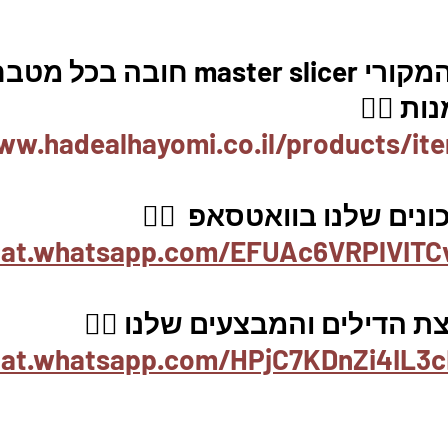
m חובה בכל מטבח. 
ת 👇🏼
ww.hadealhayomi.co.il/products/it
ים שלנו בוואטסאפ  👇🏽
chat.whatsapp.com/EFUAc6VRPlVITC
 הדילים והמבצעים שלנו 👇🏽
hat.whatsapp.com/HPjC7KDnZi4IL3c