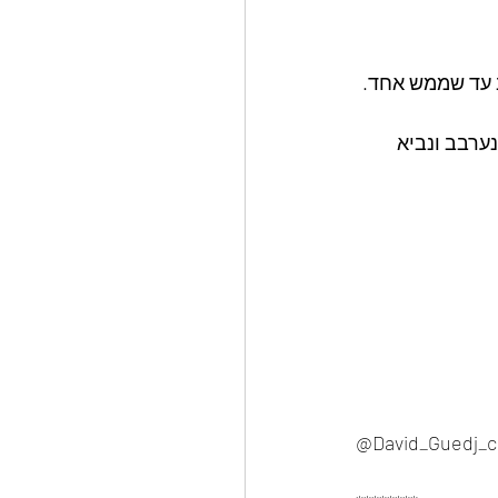
ערבב ונביא 
@David_Guedj_c