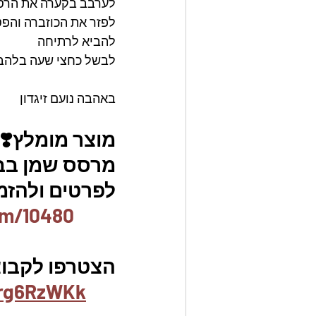
לערבב בקערה את הרסק
לפזר את הכוזברה והפט
להביא לרתיחה
לבשל כחצי שעה בלהב
באהבה נועם זיגדון 
מוצר מומלץ❣️
מרסס שמן בבק
לפרטים ולהזמנו
em/10480
הצטרפו לקבוצת
3rg6RzWKk