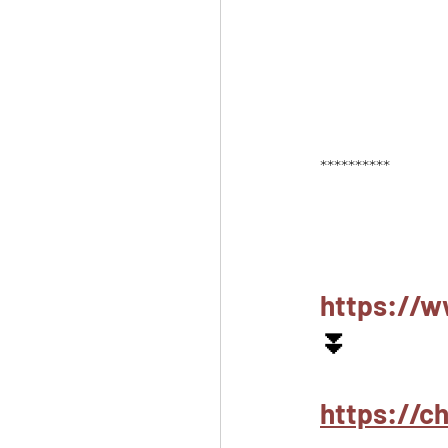
**********
https://w
⏬
https://