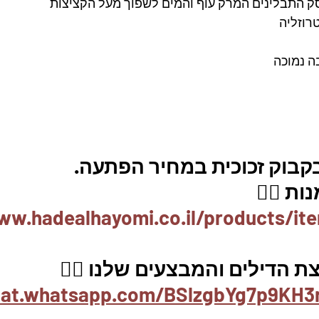
 התבלינים המרק עוף והמים לשפוך מעל הקציצות
רוזליה
ה נמוכה
בוק זכוכית במחיר הפתעה. 
ת 👇🏼
ww.hadealhayomi.co.il/products/it
 הדילים והמבצעים שלנו 👇🏽
chat.whatsapp.com/BSlzgbYg7p9KH