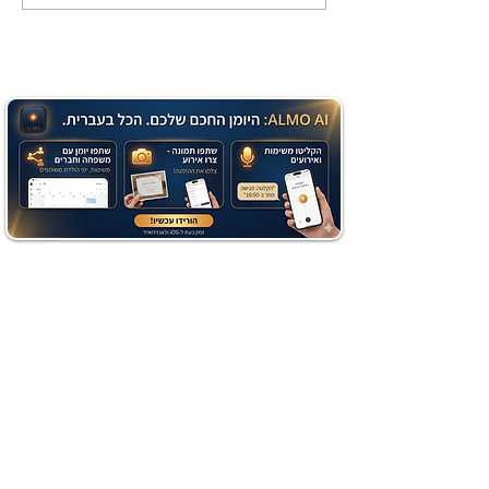
שוקולד בחושה וקלה - זיוה
כהן