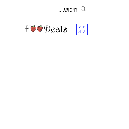
ME
NU