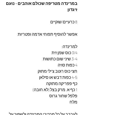
במרינדה מטריפה שכולם אוהבים - נועם 
זיגדון
8 כרעיים/שוקיים 
אפשר להוסיף תפוחי אדמה ופטריות 
למרינדה:
3/4 כוס שמן זית
3-4 שיני שום כתושות
4 כפות סויה
חצי כוס רוטב צ’ילי מתוק
4-5 כפות דבש או סילאן 
כף פפריקה מתוקה 
1 כף א. מרק בצל (לא חובה)
פלפל שחור גרוס
מלח 
לערבב על כל מרכיבי המרינדה ולשפוך על 