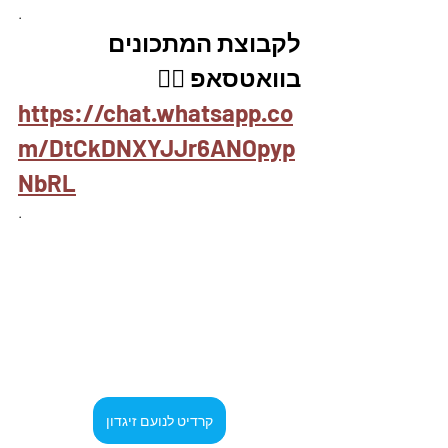
.
לקבוצת המתכונים 
בוואטסאפ 👇🏽
https://chat.whatsapp.co
m/DtCkDNXYJJr6ANOpyp
NbRL
.
קרדיט לנועם זיגדון