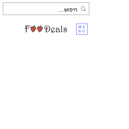
ME
NU