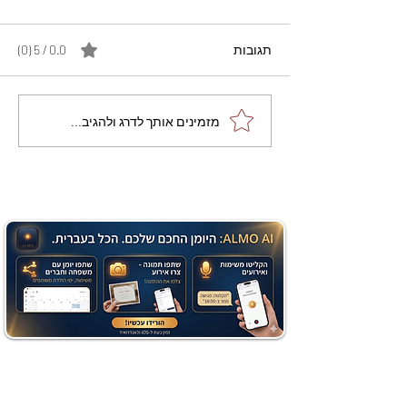
תגובות
0.0 / 5 ‏(0)
מתכון מנצח עוגת מייפל
מזמינים אותך לדרג ולהגיב...
שוקולד בחושה וקלה - זיוה
כהן